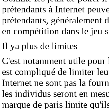
prétendants à Internet peuve
prétendants, généralement 
en compétition dans le jeu 
Il ya plus de limites
C'est notamment utile pour l
est compliqué de limiter leu
Internet ne sont pas la four
les individus seront en mesu
marque de paris limite qu'il