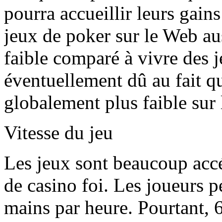
pourra accueillir leurs gain
jeux de poker sur le Web au
faible comparé à vivre des j
éventuellement dû au fait qu
globalement plus faible sur 
Vitesse du jeu
Les jeux sont beaucoup accé
de casino foi. Les joueurs p
mains par heure. Pourtant, 6