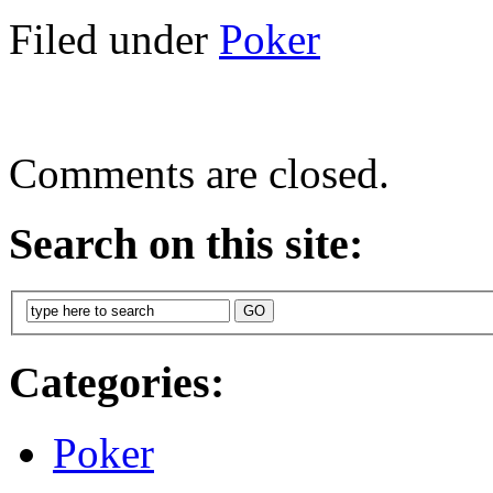
Filed under
Poker
Comments are closed.
Search on this site:
Categories:
Poker