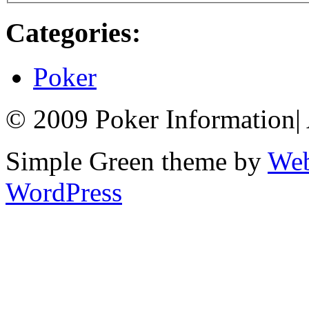
Categories:
Poker
© 2009 Poker Information
|
Simple Green theme by
Web
WordPress