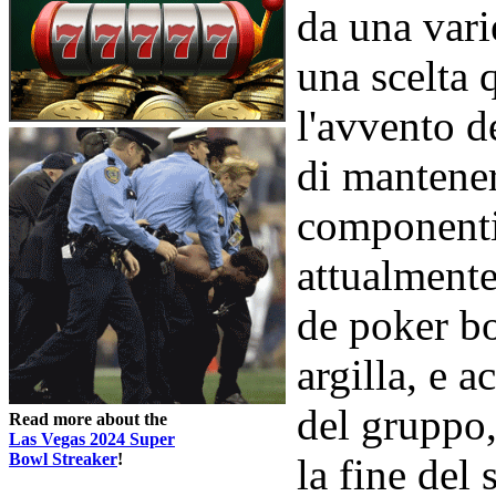
da una vari
una scelta q
l'avvento d
di mantener
componenti 
attualmente
de poker bo
argilla, e a
del gruppo,
Read more about the
Las Vegas 2024 Super
Bowl Streaker
!
la fine del