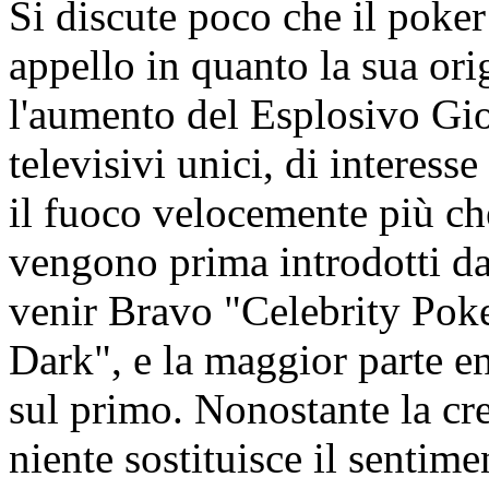
Si discute poco che il poke
appello in quanto la sua ori
l'aumento del Esplosivo Gio
televisivi unici, di interess
il fuoco velocemente più ch
vengono prima introdotti da
venir Bravo "Celebrity Po
Dark", e la maggior parte e
sul primo. Nonostante la cre
niente sostituisce il sentim