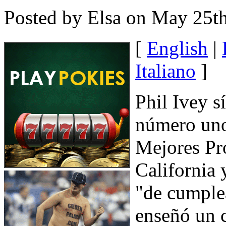
Posted by Elsa on May 25t
[
English
|
Italiano
]
Phil Ivey s
número uno
Mejores Pro
California 
"de cumple
enseñó un 