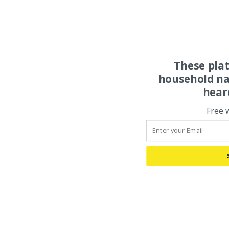
These pla
household na
hear
Free 